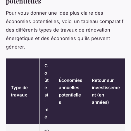
potentielles
Pour vous donner une idée plus claire des
économies potentielles, voici un tableau comparatif
des différents types de travaux de rénovation
énergétique et des économies qu'ils peuvent
générer.
C
o
ût
Économies
Retour sur
Type de
e
annuelles
investisseme
travaux
st
potentielle
nt (en
i
s
années)
m
é