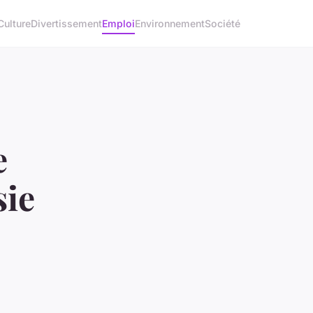
Culture
Divertissement
Emploi
Environnement
Société
e
sie