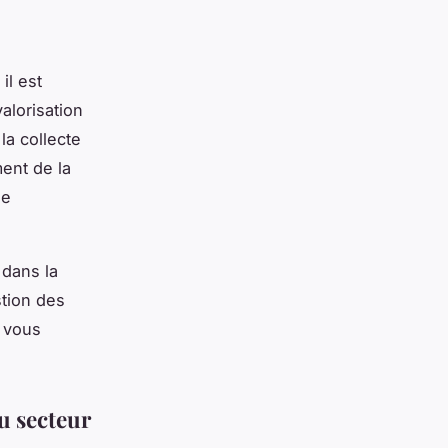
il est
alorisation
a collecte
ment de la
ne
 dans la
stion des
s vous
du secteur