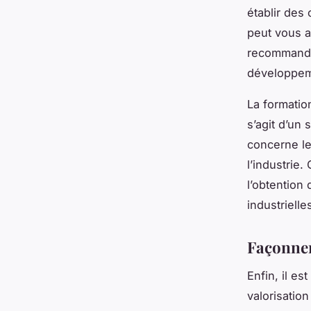
établir des
peut vous a
recommandat
développem
La formatio
s’agit d’un 
concerne le
l’industrie.
l’obtention 
industrielle
Façonner
Enfin, il es
valorisatio