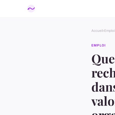
Accueil
›
Emploi
EMPLOI
Quel
rech
dans
valo
org