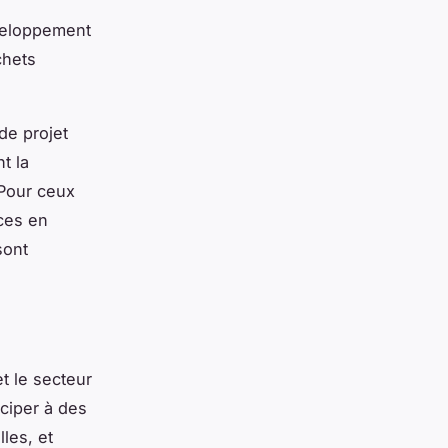
éveloppement
chets
de projet
t la
 Pour ceux
ces en
sont
t le secteur
iciper à des
les, et