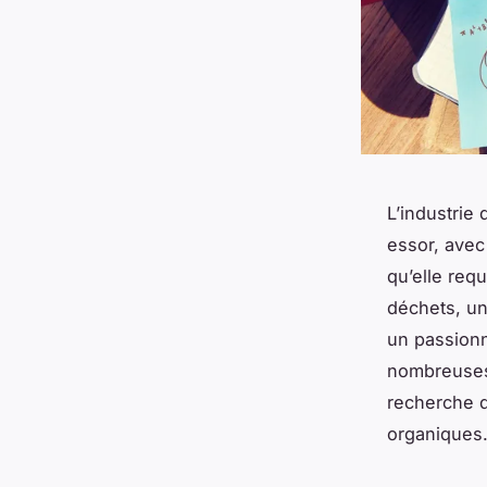
L’industrie
essor, avec
qu’elle req
déchets, un
un passionn
nombreuses
recherche d
organiques