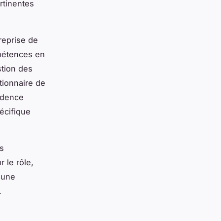
rtinentes
reprise de
pétences en
stion des
tionnaire de
idence
écifique
es
 le rôle,
 une
.