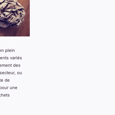
en plein
ents variés
itement des
secteur, ou
te de
 pour une
chets