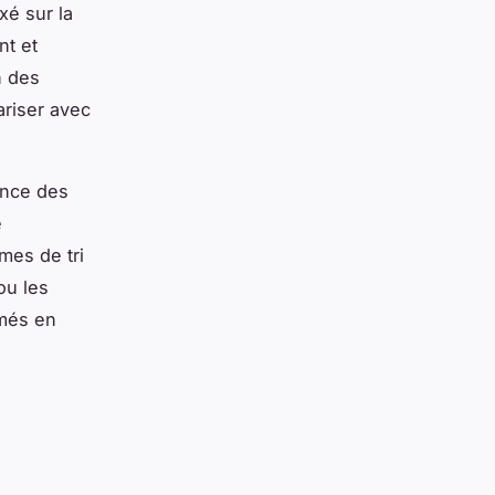
xé sur la
nt et
n des
ariser avec
ance des
e
èmes de tri
ou les
rmés en