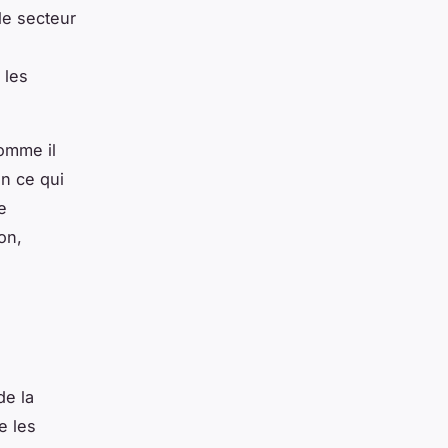
le secteur
 les
omme il
en ce qui
e
on,
de la
e les