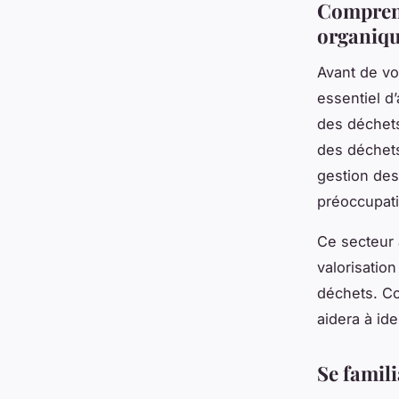
Comprend
organiq
Avant de vo
essentiel d
des déchets
des déchets,
gestion des
préoccupati
Ce secteur 
valorisatio
déchets. Co
aidera à id
Se famili