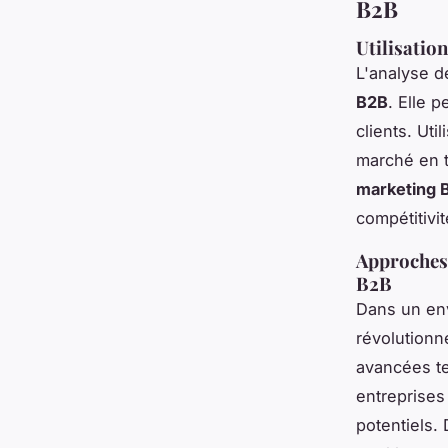
B2B
Utilisatio
L'analyse d
B2B
. Elle 
clients. Uti
marché en t
marketing 
compétitivit
Approches 
B2B
Dans un env
révolutionn
avancées te
entreprises
potentiels. 