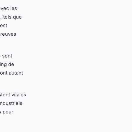
avec les
, tels que
est
 preuves
 sont
ting de
ont autant
tent vitales
ndustriels
s pour