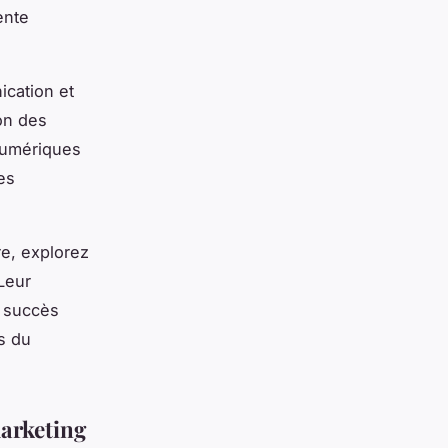
ente
ication et
ion des
numériques
es
e, explorez
 Leur
n succès
s du
arketing