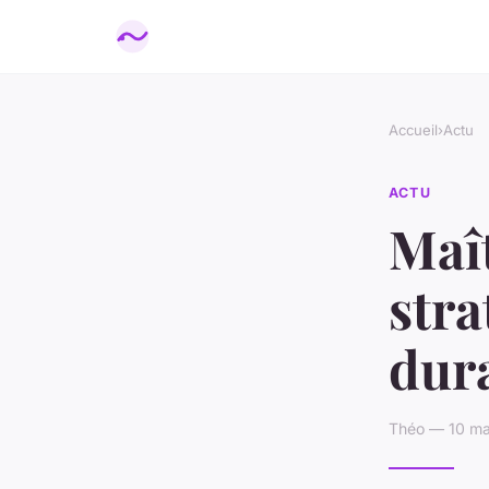
Accueil
›
Actu
ACTU
Maît
stra
dur
Théo — 10 ma