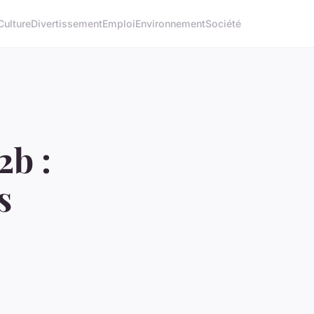
Culture
Divertissement
Emploi
Environnement
Société
2b :
s