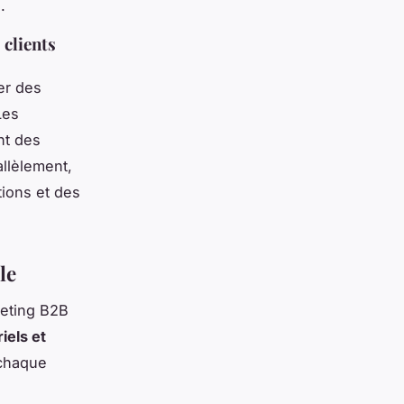
.
 clients
er des
Les
nt des
allèlement,
tions et des
le
keting B2B
iels et
 chaque