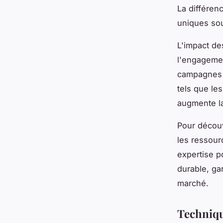
La différenc
uniques sou
L'impact de
l'engagemen
campagnes 
tels que le
augmente la 
Pour découv
les ressour
expertise p
durable, ga
marché.
Techniqu