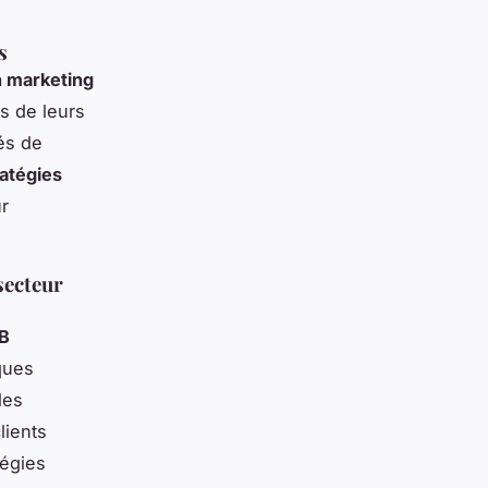
s
n marketing
s de leurs
tés de
ratégies
ur
secteur
2B
ques
les
lients
tégies