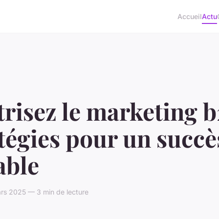
Accueil
Actu
risez le marketing b
tégies pour un succè
able
rs 2025 — 3 min de lecture