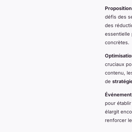
Proposition
défis des s
des réducti
essentielle
concrètes.
Optimisati
cruciaux pou
contenu, le
de
stratégi
Événements
pour établi
élargit enc
renforcer l