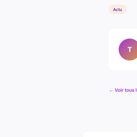
Actu
T
← Voir tous l