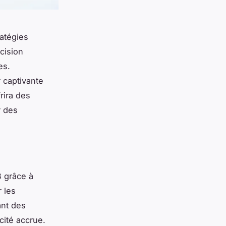
atégies
cision
es.
 captivante
rira des
r des
B grâce à
r les
ant des
ité accrue.