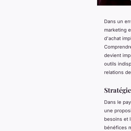
Dans un env
marketing e
d'achat imp
Comprendre 
devient imp
outils indis
relations d
Stratégi
Dans le pay
une proposi
besoins et 
bénéfices m