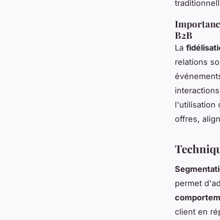
traditionnel
Importance
B2B
La
fidélisat
relations s
événements
interactions
l'utilisati
offres, alig
Techniqu
Segmentati
permet d'ad
comportem
client en r