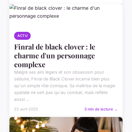
ACTU
Finral de black clover : le
charme d'un personnage
complexe
Malgré ses airs légers et son obsession pour
séduire, Finral de Black Clover incarne bien plus
qu'un simple rôle comique. Sa maîtrise de la magie
spatiale ne sert pas qu'au combat, mais reflète
aussi ...
22 avril 2025
3 min de lecture →