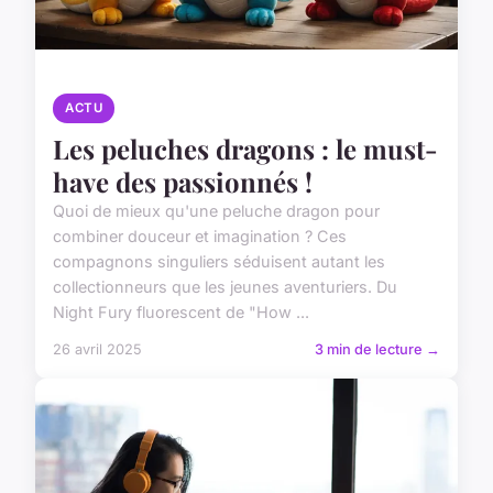
ACTU
Les peluches dragons : le must-
have des passionnés !
Quoi de mieux qu'une peluche dragon pour
combiner douceur et imagination ? Ces
compagnons singuliers séduisent autant les
collectionneurs que les jeunes aventuriers. Du
Night Fury fluorescent de "How ...
26 avril 2025
3 min de lecture →