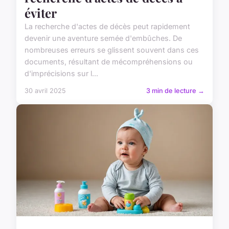
éviter
La recherche d'actes de décès peut rapidement
devenir une aventure semée d'embûches. De
nombreuses erreurs se glissent souvent dans ces
documents, résultant de mécompréhensions ou
d'imprécisions sur l...
30 avril 2025
3 min de lecture →