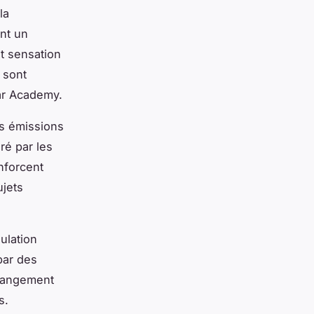
la
ent un
t sensation
 sont
ar Academy.
es émissions
ré par les
nforcent
ujets
ulation
par des
changement
s.