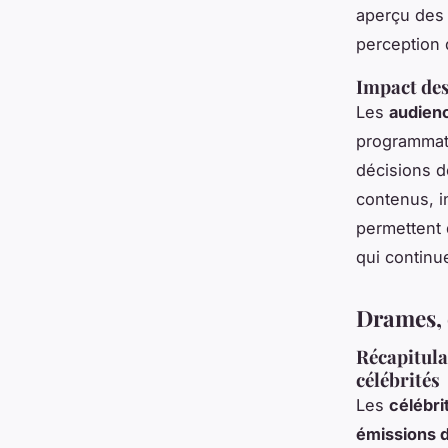
aperçu des p
perception 
Impact des
Les
audien
programmati
décisions d
contenus, i
permettent 
qui continu
Drames, 
Récapitula
célébrités
Les
célébri
émissions d