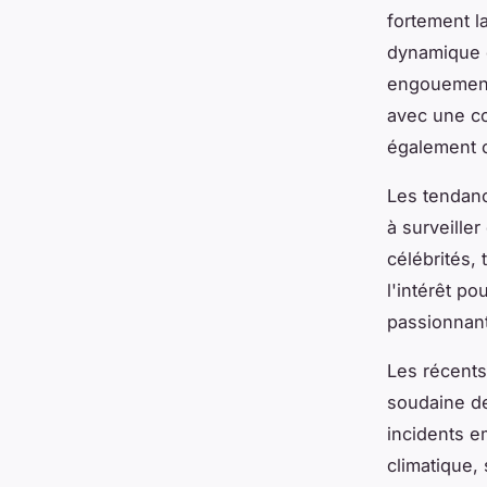
fortement l
dynamique e
engouement 
avec une co
également c
Les tendanc
à surveille
célébrités,
l'intérêt p
passionnant
Les récents
soudaine de
incidents 
climatique,