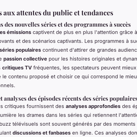
 aux attentes du public et tendances
s des nouvelles séries et des programmes à succès
les émissions
captivent de plus en plus l'attention grâce 
vants et des scénarios captivants. Les programmes à s
séries populaires
continuent d'attirer de grandes audien
ne
passion collective
pour les histoires originales et dyna
s
critiques TV
fréquentes, les spectateurs peuvent mieux
le contenu proposé et choisir ce qui correspond le mieu
nnels.
et analyses des épisodes récents des séries populaire
s critiques fournissent des
analyses approfondies
des ép
lumière les drames dans les séries qui retiennent l'attent
 buzz télévisuels sont souvent générés par des moments 
mulant
discussions et fanbases
en ligne. Ces analyses do