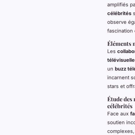
amplifiés p
célébrités
s
observe ég
fascination 
Éléments m
Les
collabo
télévisuell
un
buzz tél
incarnent 
stars et off
Étude des 
célébrités
Face aux
fa
soutien inc
complexes, 