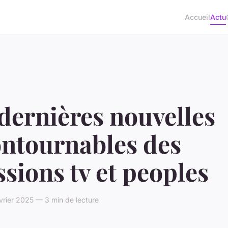
Accueil
Actu
dernières nouvelles
ontournables des
sions tv et peoples
rier 2025 — 3 min de lecture