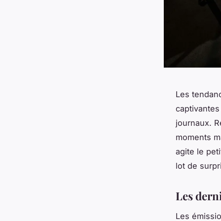
Les tendanc
captivantes
journaux. R
moments mar
agite le pet
lot de surp
Les dern
Les émission