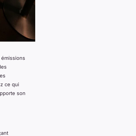
 émissions
des
des
z ce qui
 apporte son
çant