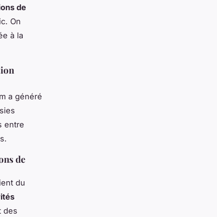
ions de
ic. On
ée à la
tion
om a généré
ssies
s entre
s.
ions de
ient du
ités
t des