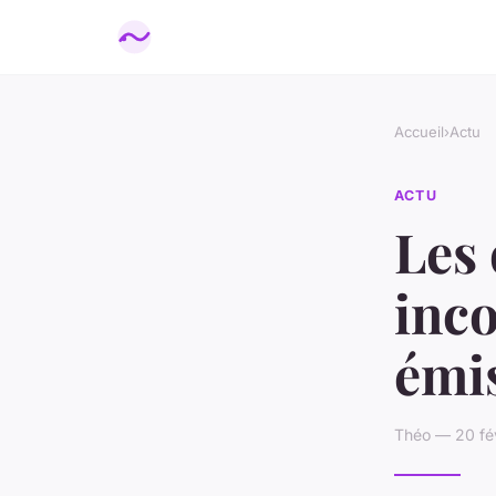
Accueil
›
Actu
ACTU
Les 
inc
émis
Théo — 20 fév