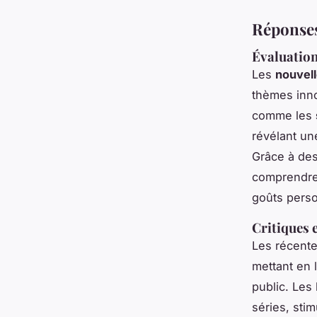
Réponses
Évaluation
Les
nouvel
thèmes inno
comme les
révélant u
Grâce à de
comprendre 
goûts perso
Critiques 
Les récente
mettant en 
public. Les
séries, sti