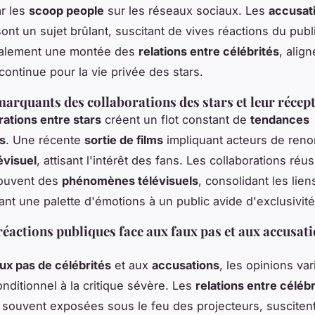
ar les
scoop people
sur les réseaux sociaux. Les
accusat
ont un sujet brûlant, suscitant de vives réactions du publ
alement une montée des
relations entre célébrités
, align
continue pour la vie privée des stars.
arquants des collaborations des stars et leur récep
rations entre stars
créent un flot constant de
tendances
es
. Une récente
sortie de films
impliquant acteurs de ren
évisuel
, attisant l'intérêt des fans. Les collaborations réu
souvent des
phénomènes télévisuels
, consolidant les lien
rant une palette d'émotions à un public avide d'exclusivité
réactions publiques face aux faux pas et aux accusat
ux pas de célébrités
et aux
accusations
, les opinions var
onditionnel à la critique sévère. Les
relations entre célébr
souvent exposées sous le feu des projecteurs, susciten