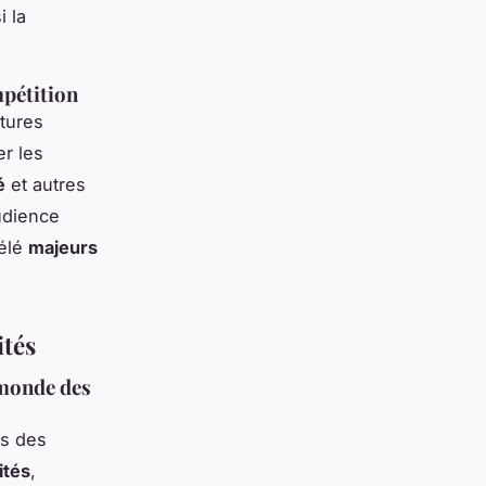
i la
mpétition
utures
r les
é
et autres
udience
télé
majeurs
ités
 monde des
rs des
ités
,