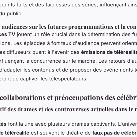
oints forts et des faiblesses des séries, influençant ains
du public.
 audiences sur les futures programmations et la co
ces TV
jouent un rôle crucial dans la détermination des f
ons. Les épisodes à fort taux d'audience peuvent oriente
es diffuseurs quant à l'avenir des
émissions de téléréalit
nfluençant la concurrence sur le marché. Les retours d'a
d'adapter les contenus et de proposer des événements 
eront de captiver les téléspectateurs.
collaborations et préoccupations des célébr
tif des drames et des controverses actuelles dans le
tés
font la une avec plusieurs drames captivants. L'unive
e téléréalité
est souvent le théâtre de
faux pas de célébr