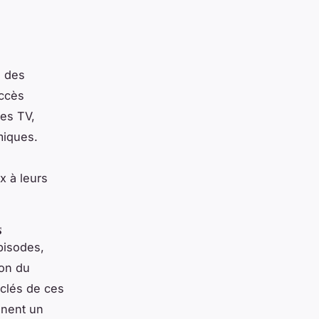
à des
uccès
ces TV,
miques.
x à leurs
s
isodes,
ion du
clés de ces
nnent un